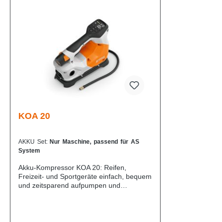
KOA 20
AKKU Set:
Nur Maschine, passend für AS
System
Akku-Kompressor KOA 20: Reifen,
Freizeit- und Sportgeräte einfach, bequem
und zeitsparend aufpumpen und
entlüftenDer kompakte Akku-Kompressor
STIHL KOA 20 ist ideal für
das kräfteschonende und zeitsparende
Aufpumpen von Auto- oder Fahrradreifen