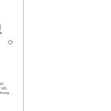
 10
 165
hrung:
rie wurde
e Reihe von
oneller