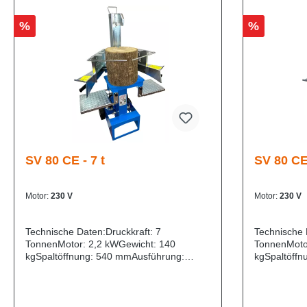
%
%
SV 80 CE - 7 t
SV 80 CE 
Motor:
230 V
Motor:
230 V
Technische Daten:Druckkraft: 7
Technische 
TonnenMotor: 2,2 kWGewicht: 140
TonnenMoto
kgSpaltöffnung: 540 mmAusführung:
kgSpaltöffn
EinzelpumpeDie JUNIOR-Serie ist die
Doppelpumpe
umfangreichste und vielseitigste
umfangreichs
Produktreihe mittlerer Leistung des
Produktreihe
Unternehmens. Diese Maschinen sind so
Unternehmen