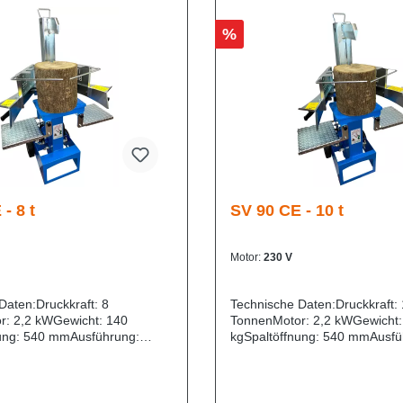
%
- 8 t
SV 90 CE - 10 t
Motor:
230 V
Daten:Druckkraft: 8
Technische Daten:Druckkraft:
r: 2,2 kWGewicht: 140
TonnenMotor: 2,2 kWGewicht:
ung: 540 mmAusführung:
kgSpaltöffnung: 540 mmAusfü
Die JUNIOR-Serie ist die
Doppelpumpe Die Zwischense
te und vielseitigste
SENIOR genannt, umfasst ein
 mittlerer Leistung des
vertikalen Verteilern für den
s. Diese Maschinen sind so
Familiengebrauch mit professi